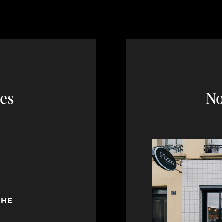
es
No
CHE