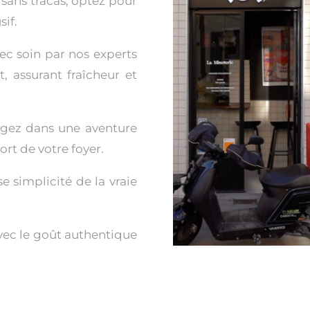
 sans tracas, optez pour
sif.
ec soin par nos experts
t, assurant fraîcheur et
gez dans une aventure
rt de votre foyer.
e simplicité de la vraie
 avec le goût authentique