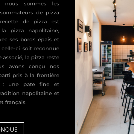
que nous sommes les
nsommateurs de pizza
ecette de pizza est
la pizza napolitaine,
vec ses bords épais et
celle-ci soit reconnue
 associé, la pizza reste
ous avons conçu nos
rti pris à la frontière
ie : une pate fine et
tradition napolitaine et
t français.
-NOUS